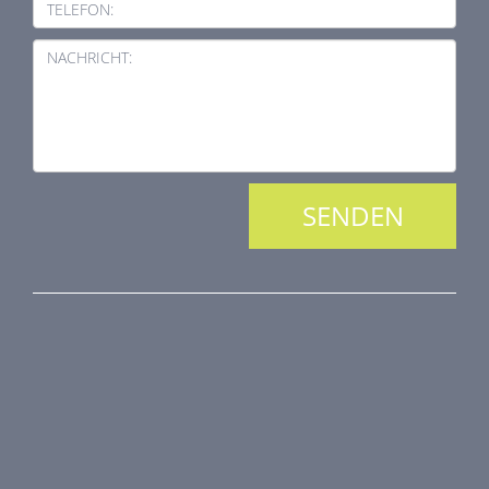
TELEFON:
NACHRICHT:
PRODUKTREIHE
Brandschutztechnik
Entrauchungstechnik
Regelungstechnik