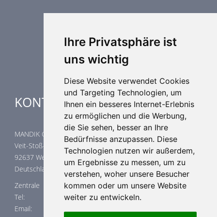
Luftdurchlässe
Weitere Elemente Lufttechnik
Luftklimageräte
Industrielle heizung und kühlung
Ihre Privatsphäre ist
Spezielle Anwendungen
uns wichtig
Diese Website verwendet Cookies
und Targeting Technologien, um
KONTAKTE
Ihnen ein besseres Internet-Erlebnis
zu ermöglichen und die Werbung,
die Sie sehen, besser an Ihre
MANDIK GmbH
Bedürfnisse anzupassen. Diese
Veit-Stoß-Straße 12
Technologien nutzen wir außerdem,
92637 Weiden
um Ergebnisse zu messen, um zu
Deutschland
verstehen, woher unsere Besucher
Zentrale
kommen oder um unsere Website
Tel: +420 311 706 741
weiter zu entwickeln.
Email: anfragen@mandik.de