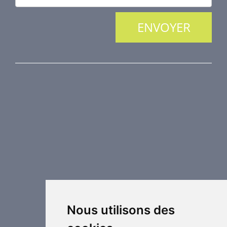
NOS PRODUITS
Protection incendie
Technique de désenfumage
Equipement de régulation d’air
Eléments de distribution
Éléments supplémentaires de CVC
Centrales de traitement d´air
Chauffage industriel
Applications spéciales
Nous utilisons des